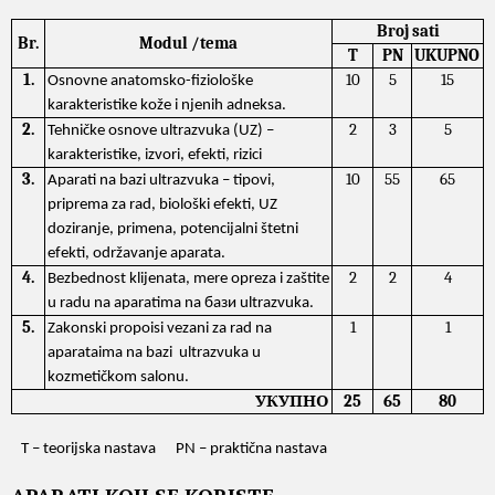
Broj sati
Br.
Modul /tema
T
PN
UKUPNO
1.
10
5
15
Osnovne anatomsko-fiziološke
karakteristike kože i njenih adneksa.
2
.
2
3
5
Tehničke osnove ultrazvuka (UZ) –
karakteristike, izvori, efekti, rizici
3
.
10
55
65
Аparati na bazi ultrazvuka – tipovi,
priprema za rad, biološki efekti, UZ
doziranje, primena, potencijalni štetni
efekti, održavanje aparata.
4.
2
2
4
Bezbednost klijenata, mere opreza i zaštite
u radu na aparatima na
бази ultrazvuka.
5.
1
1
Zakonski propoisi vezani za rad na
aparataima na bazi ultrazvuka u
kozmetičkom salonu.
УКУПНО
25
65
80
Т – teorijska nastava PN – praktična nastava