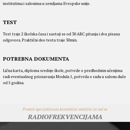
institutima i salonima u zemljama Evropske unije.
TEST
Test traje 2 školska časa i sastoji se od 30 ABC pitanja i dva pisana
odgovora. Praktični deo testa traje 30min.
POTREBNA DOKUMENTA
Lična karta, diploma srednje škole, potvrde o predhodnim učenjima
radi eventualnog priznavanja Modula 1, potvrda o radu u salonu duže
od 5 godina.
Postani specijalizovan kozmetičar estetičar za rad sa
RADIOFREKVENCIJAMA