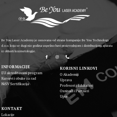
Be You Laser Academy je osnovana od strane kompanije Be You Technology
d.o.o. koja se dugi niz godina uspešno bavi proizvodnjom i distribucijom aparata
iz oblasti kozmetologije.
INFORMACIJE
KORISNI LINKOVI
EU akreditovani program
O Akademiji
Kursevi i obuke za rad
Uprava
NiSV Sertifikacija
Profesori i Edukatori
Osnivači i Partneri
Upis
KONTAKT
Lokacije