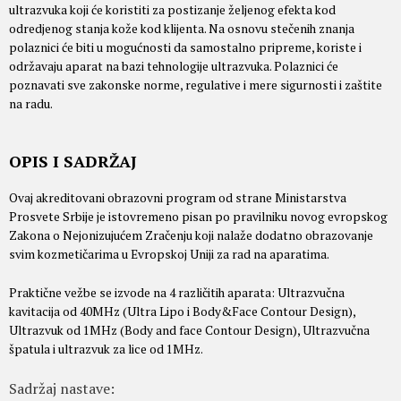
ultrazvuka koji će koristiti za postizanje željenog efekta kod
odredjenog stanja kože kod klijenta. Na osnovu stečenih znanja
polaznici će biti u mogućnosti da samostalno pripreme, koriste i
održavaju aparat na bazi tehnologije ultrazvuka. Polaznici će
poznavati sve zakonske norme, regulative i mere sigurnosti i zaštite
na radu.
OPIS I SADRŽAJ
Ovaj akreditovani obrazovni program od strane Ministarstva
Prosvete Srbije je istovremeno pisan po pravilniku novog evropskog
Zakona o Nejonizujućem Zračenju koji nalaže dodatno obrazovanje
svim kozmetičarima u Evropskoj Uniji za rad na aparatima.
Praktične vežbe se izvode na 4 različitih aparata: Ultrazvučna
kavitacija od 40MHz (Ultra Lipo i Body&Face Contour Design),
Ultrazvuk od 1MHz (Body and face Contour Design), Ultrazvučna
špatula i ultrazvuk za lice od 1MHz.
Sadržaj nastave: