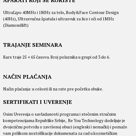
APARATI KOJI SE KORISTE
UltraLipo 40MHz i 1MHz za telo, Body&Face Contour Design
(40Hz), Ultrazvučna špatula i ultrazvuk za lice i oči od 1MHz
(Diamondlift)
TRAJANJE SEMINARA
Kurs traje 25 + 65 časova. Broj polaznika u grupi od 3 do 6.
NAČIN PLAĆANJA
Način plaćanja: u celosti ili na rate pre početka obuke.
SERTIFIKATI I UVERENJE
Osim Uverenja o savladanosti programa i stečenim stručnim
kompetencijama Republike Srbije, Be You Technology dodeljuje je
dvojezičnu potvrdu o završenoj obuci (engleski i nemački) i pomaže
vam prilikom nostrifikacije dokumenata za rad u kozmetičkim