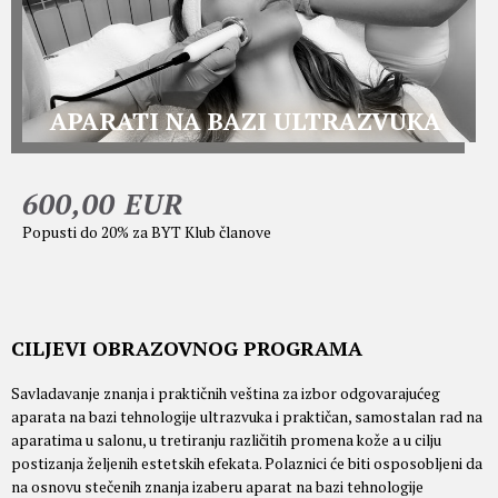
APARATI NA BAZI ULTRAZVUKA
600,00 EUR
Popusti do 20% za BYT Klub članove
CILJEVI OBRAZOVNOG PROGRAMA
Savladavanje znanja i praktičnih veština za izbor odgovarajućeg
aparata na bazi tehnologije ultrazvuka i praktičan, samostalan rad na
aparatima u salonu, u tretiranju različitih promena kože a u cilju
postizanja željenih estetskih efekata. Polaznici će biti osposobljeni da
na osnovu stečenih znanja izaberu aparat na bazi tehnologije